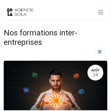
Se rendre au contenu
Nos formations inter-
entreprises
AOÛT
24