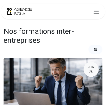
Se rendre au contenu
Nos formations inter-
entreprises
JUIN
26