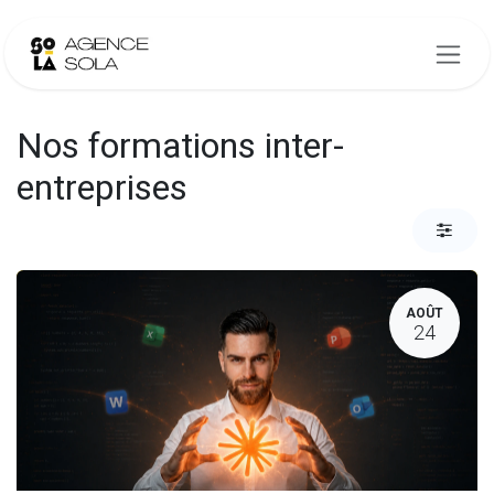
Se rendre au contenu
Nos formations inter-
entreprises
AOÛT
24