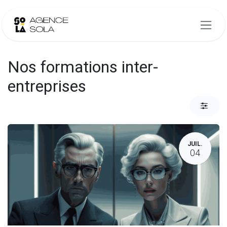
Se rendre au contenu
Nos formations inter-
entreprises
JUIL.
04